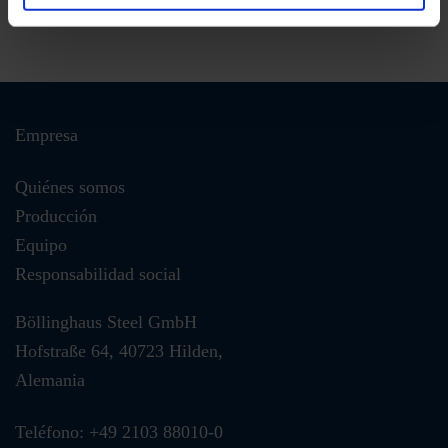
Empresa
Quiénes somos
Producción
Equipo
Responsabilidad social
Böllinghaus Steel GmbH
Hofstraße 64, 40723 Hilden,
Alemania
Teléfono: +49 2103 88010-0