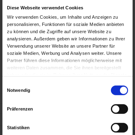
NOSSA PRINCIPAL PRIORIDADE.
Diese Webseite verwendet Cookies
FALE CONNOSCO. TEREMOS
Wir verwenden Cookies, um Inhalte und Anzeigen zu
personalisieren, Funktionen für soziale Medien anbieten
TODO O PRAZER EM
zu können und die Zugriffe auf unsere Website zu
ACONSELHÁ-LO.
analysieren. Außerdem geben wir Informationen zu Ihrer
Verwendung unserer Website an unsere Partner für
soziale Medien, Werbung und Analysen weiter. Unsere
MORE
Partner führen diese Informationen möglicherweise mit
weiteren Daten zusammen, die Sie ihnen bereitgestellt
haben oder die sie im Rahmen Ihrer Nutzung der Dienste
gesammelt haben.
Einwilligungsauswahl
Notwendig
Präferenzen
Statistiken