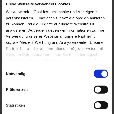
Diese Webseite verwendet Cookies
FALE CONNOSCO. TEREMOS
Wir verwenden Cookies, um Inhalte und Anzeigen zu
TODO O PRAZER EM
personalisieren, Funktionen für soziale Medien anbieten
zu können und die Zugriffe auf unsere Website zu
ACONSELHÁ-LO.
analysieren. Außerdem geben wir Informationen zu Ihrer
Verwendung unserer Website an unsere Partner für
soziale Medien, Werbung und Analysen weiter. Unsere
MORE
Partner führen diese Informationen möglicherweise mit
weiteren Daten zusammen, die Sie ihnen bereitgestellt
haben oder die sie im Rahmen Ihrer Nutzung der Dienste
gesammelt haben.
Einwilligungsauswahl
Notwendig
Präferenzen
Statistiken