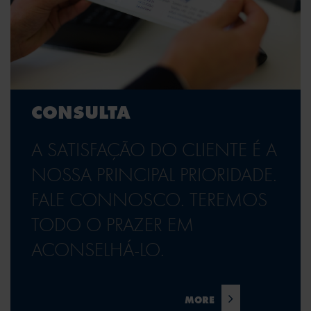
CONSULTA
A SATISFAÇÃO DO CLIENTE É A
NOSSA PRINCIPAL PRIORIDADE.
FALE CONNOSCO. TEREMOS
TODO O PRAZER EM
ACONSELHÁ-LO.
SSW Americas
MORE