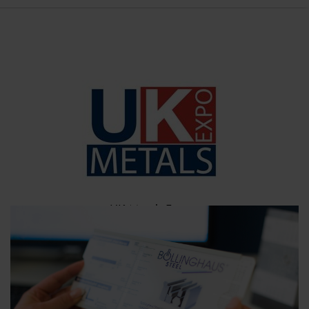
UK Metals Expo
04. - 05.11.2026, Birmingham
Stand E26
Mehr erfahren