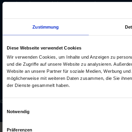
Tecnologia de recursos hídricos e águas residuais
Engenharia mecânica
Arquitetura e indústria de construção
Zustimmung
Det
Contacto
Diese Webseite verwendet Cookies
Consulta
Wir verwenden Cookies, um Inhalte und Anzeigen zu personal
Locais
und die Zugriffe auf unsere Website zu analysieren. Außerd
Notificação legal
Website an unsere Partner für soziale Medien, Werbung und 
AGB
möglicherweise mit weiteren Daten zusammen, die Sie ihnen 
Protecção de dados
der Dienste gesammelt haben.
Aplicação da Política de Privacidade
© Böllinghaus Steel GmbH
Einwilligungsauswahl
Notwendig
Präferenzen